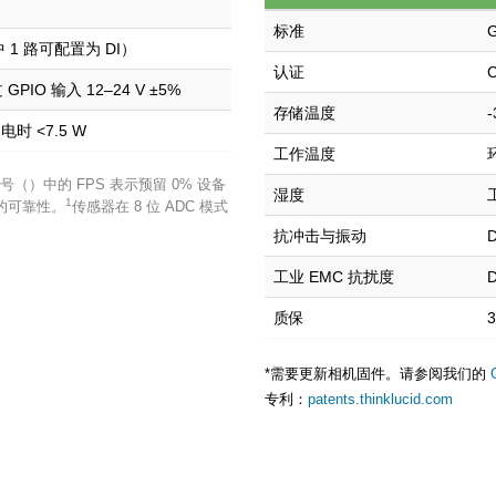
标准
G
其中 1 路可配置为 DI）
认证
 GPIO 输入 12–24 V ±5%
存储温度
-
电时 <7.5 W
工作温度
（）中的 FPS 表示预留 0% 设备
湿度
1
输的可靠性。
传感器在 8 位 ADC 模式
抗冲击与振动
D
工业 EMC 抗扰度
D
质保
*需要更新相机固件。请参阅我们的
专利：
patents.thinklucid.com