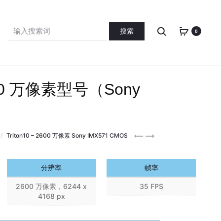
Search
Search
0
for:
2600 万像素型号（Sony
Triton10
Triton10
Triton10 – 2600 万像素 Sony IMX571 CMOS
830
1230
万
万
分辨率
帧率
像
像
素
素
2600 万像素，6244 x
35 FPS
千
千
4168 px
兆
兆
以
以