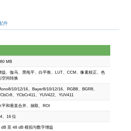
1）
配件
880 MB
增益、伽马、黑电平、白平衡、LUT、CCM、像素校正、色
彩空间转换
Mono8/10/12/16、Bayer8/10/12/16、RGB8、BGR8、
YCbCr8、YCbCr411、YUV422、YUV411
水平和垂直合并、抽取、ROI
14、16 位
0 dB 至 48 dB 模拟与数字增益