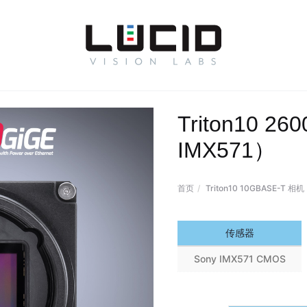
Triton10 
IMX571）
首页
Triton10 10GBASE-T 相机
传感器
Sony IMX571 CMOS