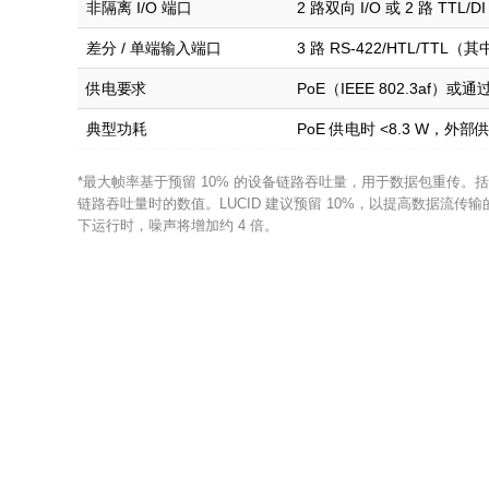
非隔离 I/O 端口
2 路双向 I/O 或 2 路 TTL/DI
差分 / 单端输入端口
3 路 RS-422/HTL/TTL（
供电要求
PoE（IEEE 802.3af）或通过
典型功耗
PoE 供电时 <8.3 W，外部供
*最大帧率基于预留 10% 的设备链路吞吐量，用于数据包重传。括号
链路吞吐量时的数值。LUCID 建议预留 10%，以提高数据流传
下运行时，噪声将增加约 4 倍。