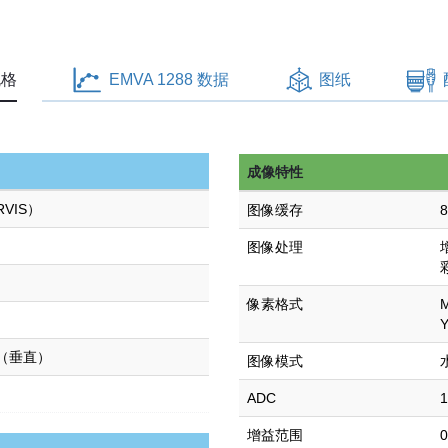
号
（Sony
IMX57
规格
EMVA 1288 数据
图纸
数
量
成像特性
RVIS）
图像缓存
图像处理
像素格式
µm（垂直）
图像模式
ADC
增益范围