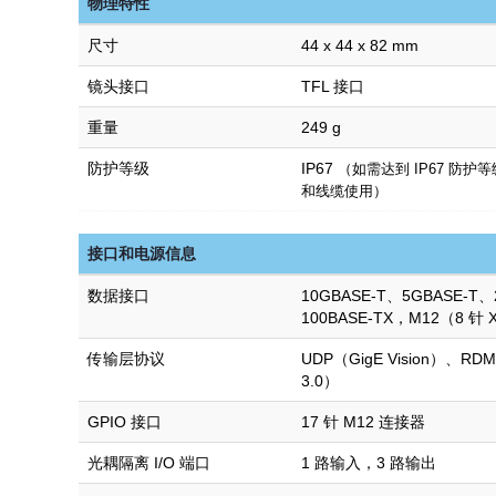
物理特性
尺寸
44 x 44 x 82 mm
镜头接口
TFL 接口
重量
249 g
防护等级
IP67
（如需达到 IP67 防护等级
和线缆使用）
接口和电源信息
数据接口
10GBASE-T、5GBASE-T、
100BASE-TX，M12（8 针
传输层协议
UDP（GigE Vision）、RDMA
3.0）
GPIO 接口
17 针 M12 连接器
光耦隔离 I/O 端口
1 路输入，3 路输出