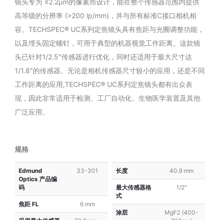
镜头专为 ≤2.2μm的像素而设计，能在整个传感器范围内提供
4mm
8mm
f/1.8
f/1.8
高等级的分辨率 (>200 lp/mm)，并与所有标准C接口相机相
容。TECHSPEC® UC系列定焦镜头具有焦距与光圈调整功能，
以及埋头固定螺钉，可用于典型的机器视觉工作距离。这款镜
头已针对1/2.5″传感器进行优化，同时还适用于最大尺寸达
1/1.8″的传感器。无论是相机传感器尺寸较小的应用，还是不同
工作距离的应用,TECHSPEC® UC系列定焦镜头都有出众表
现，因此非常适用于检测、工厂自动化、生物医学装置及其他
广泛应用。
规格
Edmund
33-301
长度
40.9 mm
Optics 产品编
码
最大传感器格
1/2″
式
焦距 FL
6 mm
涂层
MgF2 (400-