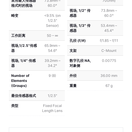
采用最大传感器
73.8mm –
700nm)
格式时的视场
60.0°
视场, 1/2″ 传
73.8mm –
畸变
<9.5% (on
感器
60.0°
1/2.5"
Sensor)
视场, 1/3″ 传
53.4mm –
感器
45.4°
工作距离
50 – ∞
孔径 (f/#)
f/1.85 – f/11
视场,1/2.5”传感
65.9mm –
器
54.6°
支架
C-Mount
视场, 1/4″ 传感
39.2mm –
数字孔径 NA,
0.00775
器
34.2°
对象侧
Number of
9 (8)
外径
36.00 mm
Elements
(Groups)
重量
67 g
最佳传感器格式
1/2.5″
类型
Fixed Focal
Length Lens