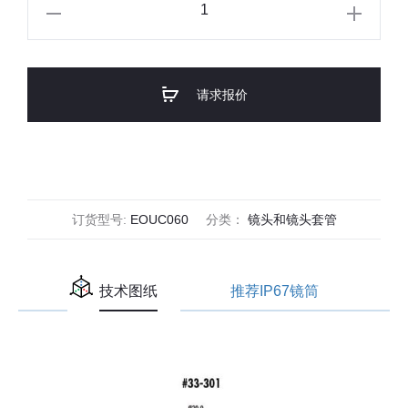
Edmund
Optics
C-
Mount
请求报价
1/2"
6mm
f/1.85
(UC
Series)
订货型号:
EOUC060
分类：
镜头和镜头套管
数
量
技术图纸
推荐IP67镜筒