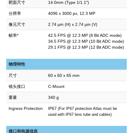
靶面尺寸
14.0mm (Type 1/1.1″)
分辨率
4096 x 3000 px, 12.3 MP
像元尺寸
2.74 µm (H) x 2.74 µm (V)
帧率*
42.5 FPS @ 12.3 MP (8 Bit ADC mode)
34.5 FPS @ 12.3 MP (10 Bit ADC mode)
29.1 FPS @ 12.3 MP (12 Bit ADC mode)
物理特性
尺寸
60 x 60 x 65 mm
镜头接口
C-Mount
重量
340 g
Ingress Protection
IP67
(For IP67 protection Atlas must be
used with IP67 lens tube and cables)
接口和电源信息