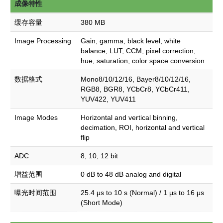
成像特性
缓存容量
380 MB
Image Processing
Gain, gamma, black level, white
balance, LUT, CCM, pixel correction,
hue, saturation, color space conversion
数据格式
Mono8/10/12/16, Bayer8/10/12/16,
RGB8, BGR8, YCbCr8, YCbCr411,
YUV422, YUV411
Image Modes
Horizontal and vertical binning,
decimation, ROI, horizontal and vertical
flip
ADC
8, 10, 12 bit
增益范围
0 dB to 48 dB analog and digital
曝光时间范围
25.4 μs to 10 s (Normal) / 1 μs to 16 μs
(Short Mode)