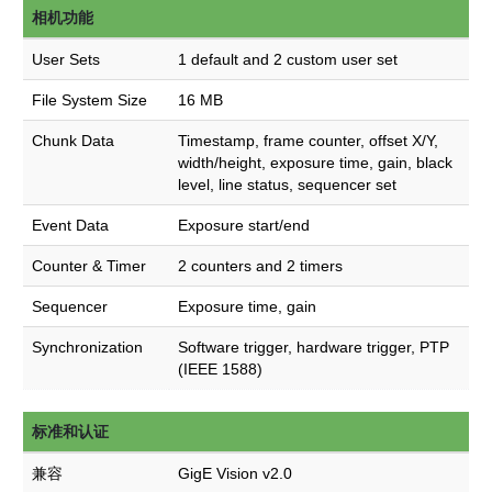
相机功能
User Sets
1 default and 2 custom user set
File System Size
16 MB
Chunk Data
Timestamp, frame counter, offset X/Y,
width/height, exposure time, gain, black
level, line status, sequencer set
Event Data
Exposure start/end
Counter & Timer
2 counters and 2 timers
Sequencer
Exposure time, gain
Synchronization
Software trigger, hardware trigger, PTP
(IEEE 1588)
标准和认证
兼容
GigE Vision v2.0