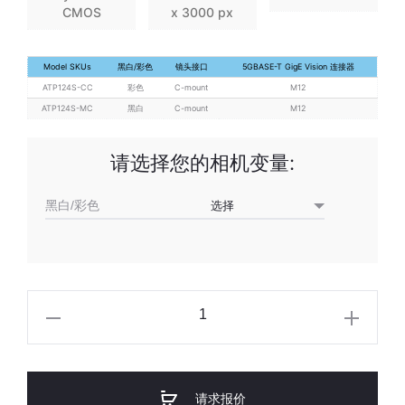
CMOS
x 3000 px
Model SKUs
黑白/彩色
镜头接口
5GBASE-T GigE Vision 连接器
ATP124S-CC
彩色
C-mount
M12
ATP124S-MC
黑白
C-mount
M12
请选择您的相机变量:
黑白/彩色
Atlas
IP67
1230
万
请求报价