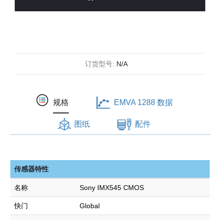
像
素
5
千
兆
订货型号:
N/A
以
太
网
规格
EMVA 1288 数据
工
图纸
配件
业
相
机
(IMX545)
传感器特性
数
名称
Sony IMX545 CMOS
量
快门
Global