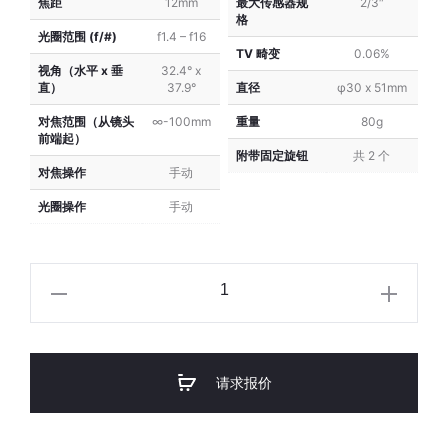
焦距
12mm
最大传感器规
2/3″
H
H
格
光圈范围 (f/#)
f1.4 – f16
Series)
Series)
TV 畸变
0.06%
视角（水平 x 垂
32.4° x
直）
37.9°
直径
φ30 x 51mm
对焦范围（从镜头
∞-100mm
重量
80g
前端起）
附带固定旋钮
共 2 个
对焦操作
手动
光圈操作
手动
VST
C-
Mount
2/3"
请求报价
12mm
f/1.4