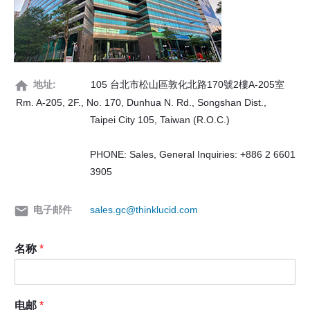
地址:
105 台北市松山區敦化北路170號2樓A-205室
Rm. A-205, 2F., No. 170, Dunhua N. Rd., Songshan Dist.,
Taipei City 105, Taiwan (R.O.C.)
PHONE: Sales, General Inquiries: +886 2 6601
3905
电子邮件
sales.gc@thinklucid.com
名称
*
电邮
*