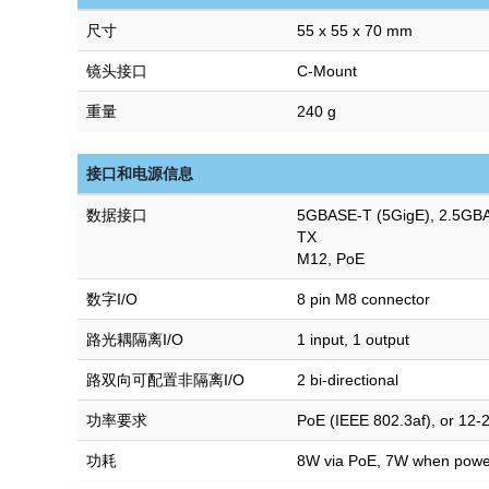
尺寸
55 x 55 x 70 mm
镜头接口
C-Mount
重量
240 g
接口和电源信息
数据接口
5GBASE-T (5GigE), 2.5GB
TX
M12, PoE
数字I/O
8 pin M8 connector
路光耦隔离I/O
1 input, 1 output
路双向可配置非隔离I/O
2 bi-directional
功率要求
PoE (IEEE 802.3af), or 12-
功耗
8W via PoE, 7W when power