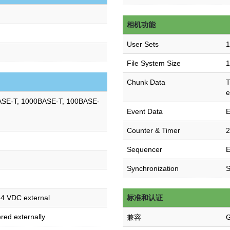
相机功能
User Sets
1
File System Size
Chunk Data
T
e
ASE-T, 1000BASE-T, 100BASE-
Event Data
E
Counter & Timer
2
Sequencer
E
Synchronization
S
24 VDC external
标准和认证
ed externally
兼容
G