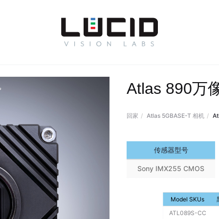
Atlas 8
回家
Atlas 5GBASE-T 相机
A
传感器型号
Sony IMX255 CMOS
Model SKUs
ATL089S-CC