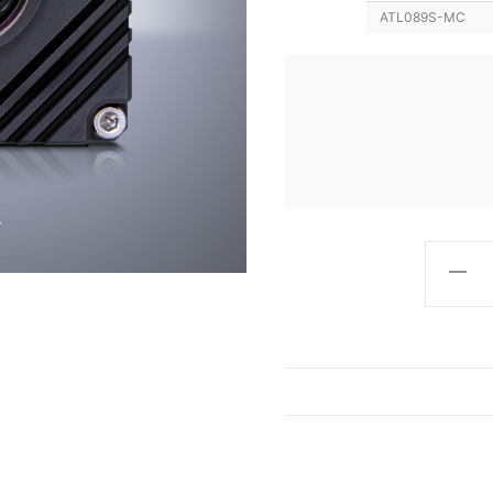
ATL089S-MC
Atlas
890
万
像
素
5
千
兆