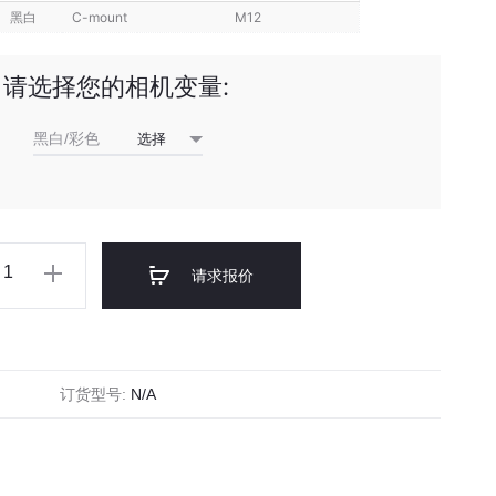
黑白
C-mount
M12
请选择您的相机变量:
黑白/彩色
请求报价
订货型号:
N/A