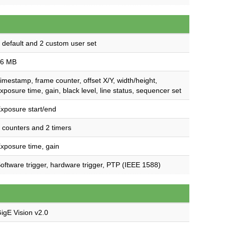
 default and 2 custom user set
16 MB
imestamp, frame counter, offset X/Y, width/height,
xposure time, gain, black level, line status, sequencer set
xposure start/end
 counters and 2 timers
xposure time, gain
oftware trigger, hardware trigger, PTP (IEEE 1588)
igE Vision v2.0