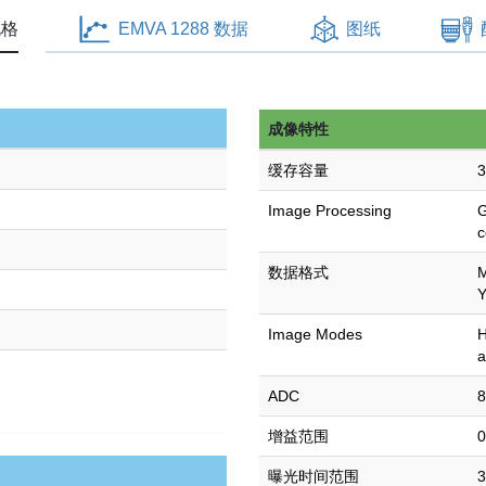
以
规格
EMVA 1288 数据
图纸
太
网
工
成像特性
业
相
缓存容量
机
Image Processing
G
数
c
量
数据格式
M
Image Modes
H
a
ADC
8
增益范围
0
曝光时间范围
3