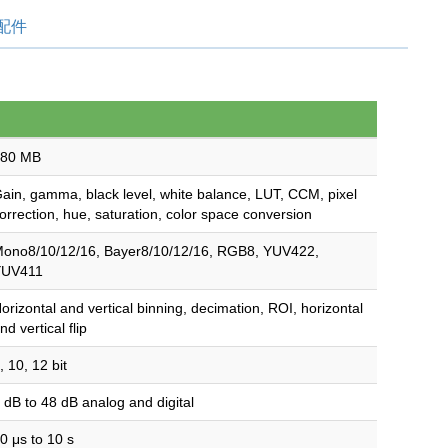
配件
380 MB
ain, gamma, black level, white balance, LUT, CCM, pixel
orrection, hue, saturation, color space conversion
ono8/10/12/16, Bayer8/10/12/16, RGB8, YUV422,
YUV411
orizontal and vertical binning, decimation, ROI, horizontal
nd vertical flip
, 10, 12 bit
 dB to 48 dB analog and digital
0 μs to 10 s