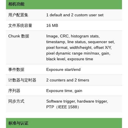
相机功能
用户配置集
1 default and 2 custom user set
文件系统容量
16 MB
Chunk 数据
Image, CRC, histogram stats,
timestamp, line status, sequencer set,
pixel format, width/height, offset X/Y,
pixel dynamic range min/max, gain,
black level, exposure time
事件数据
Exposure start/end
计数器与定时器
2 counters and 2 timers
序列器
Exposure time, gain
同步方式
Software trigger, hardware trigger,
PTP（IEEE 1588）
标准与认证