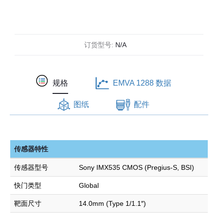
千
兆
以
订货型号:
N/A
太
网
工
规格
EMVA 1288 数据
业
图纸
配件
相
机
数
量
传感器特性
传感器型号
Sony IMX535 CMOS (Pregius-S, BSI)
快门类型
Global
靶面尺寸
14.0mm (Type 1/1.1″)