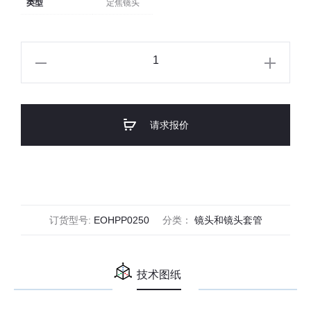
类型
定焦镜头
Edmund
Optics
C-
Mount
请求报价
1.2"
25mm
f/2.8
(HP+
Series)
订货型号:
EOHPP0250
分类：
镜头和镜头套管
数
量
技术图纸