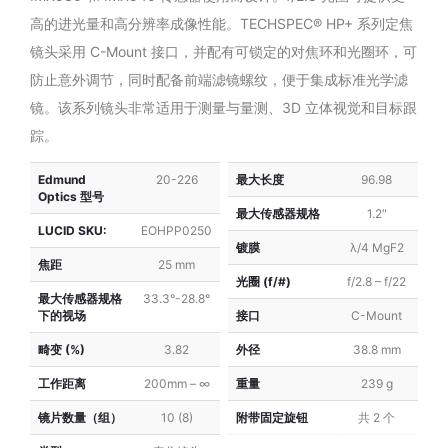
16mm
35mm
高的进光量和高分辨率成像性能。TECHSPEC® HP+ 系列定焦
f/1.6（C
f/1.65（C
镜头采用 C-Mount 接口，并配有可锁定的对焦环和光圈环，可
系
系
列）
列）
防止意外调节，同时配备前端滤镜螺纹，便于集成标准光学滤
镜。该系列镜头非常适用于测量与量测、3D 立体视觉和目标跟
踪。
Edmund
20-226
最大长度
96.98
Optics 型号
最大传感器规格
1.2″
LUCID SKU:
EOHPP0250
镀膜
λ/4 MgF2
焦距
25 mm
光圈 (f/#)
f/2.8 – f/22
最大传感器规格
33.3°-28.8°
下的视场
接口
C-Mount
畸变 (%)
3.82
外径
38.8 mm
工作距离
200mm – ∞
重量
239 g
镜片数量（组）
10 (8)
附带固定旋钮
共 2 个