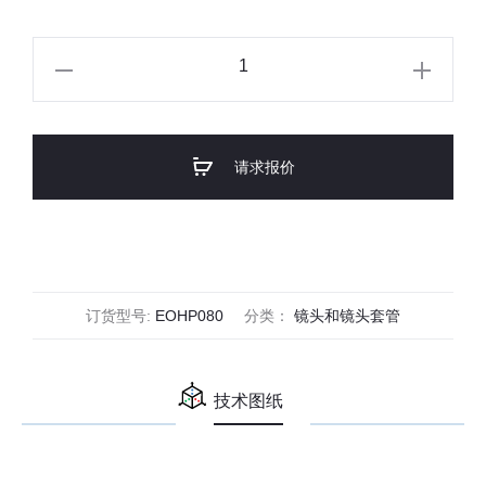
Edmund
Optics
C-
Mount
请求报价
1.1"
8mm
f/1.8
(HP
Series)
订货型号:
EOHP080
分类：
镜头和镜头套管
数
量
技术图纸