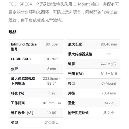
TECHSPEC® HP 系列定焦镜头采用 C-Mount 接口，并配有可
系
系
列）
列）
锁定的对焦环和光圈环，可防止意外调节，同时配备前端滤镜
螺纹，便于集成标准光学滤镜。
规格
Edmund Optics
86-569
最大长度
90.46 mm
型号
最大传感器规格
1.1″
LUCID SKU:
EOHP080
镀膜
λ/4 MgF2
焦距
8 mm
光圈 (f/#)
f/1.8 – f/16
最大传感器规格
238.5mm –
下的视场
83.5°
接口
C-Mount
畸变 (%)
-1.92
外径
70.4 mm
工作距离
100mm – ∞
重量
347 g
镜片数量（组）
10 (8)
附带固定旋钮
共 2 个
类型
定焦镜头