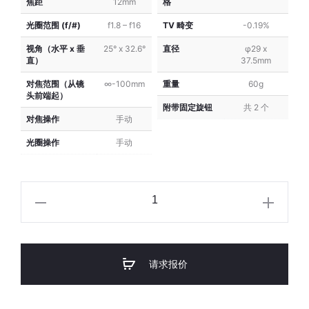
焦距
12mm
格
VM
VM
光圈范围 (f/#)
f1.8 – f16
TV 畸变
-0.19%
Series)
Series)
视角（水平 x 垂
25° x 32.6°
直径
φ29 x
直）
37.5mm
对焦范围（从镜
∞-100mm
重量
60g
头前端起）
附带固定旋钮
共 2 个
对焦操作
手动
光圈操作
手动
VST
C-
Mount
1/1.8"
请求报价
12mm
f/1.8