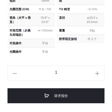
焦距
16mm
格
VM
VM
光圈范围 (f/#)
f1.8 – f16
TV 畸变
-0.14%
Series)
Series)
视角（水平 x 垂
18.8° x
直径
φ29.5 x
直）
24.6°
39.5mm
对焦范围（从镜
∞-100mm
重量
58g
头前端起）
附带固定旋钮
共 2 个
对焦操作
手动
光圈操作
手动
VST
C-
Mount
1/1.8"
请求报价
16mm
f/1.8