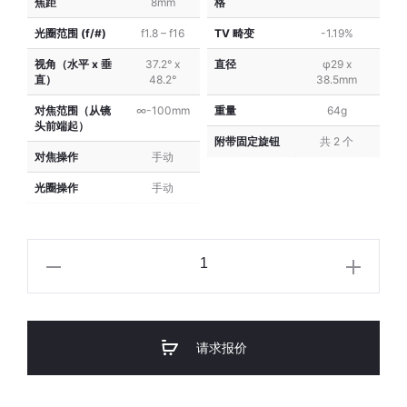
焦距
8mm
格
VM
VM
光圈范围 (f/#)
f1.8 – f16
TV 畸变
-1.19%
Series)
Series)
视角（水平 x 垂
37.2° x
直径
φ29 x
直）
48.2°
38.5mm
对焦范围（从镜
∞-100mm
重量
64g
头前端起）
附带固定旋钮
共 2 个
对焦操作
手动
光圈操作
手动
VST
C-
Mount
1/1.8"
请求报价
8mm
f/1.8