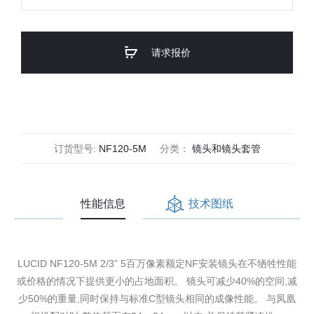
NF-
Mount
2/3"
请求报价
12mm
f/2.0
数
量
订货型号:
NF120-5M
分类：
镜头和镜头套管
性能信息
技术图纸
LUCID NF120-5M 2/3” 5百万像素额定NF安装镜头在不牺牲性能
或价格的情况下提供更小的占地面积。 镜头可减少40%的空间,减
少50%的重量,同时保持与标准C型镜头相同的成像性能。 与凤凰