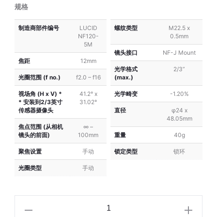
规格
制造商部件编号
LUCID
螺纹类型
M22.5 x
NF120-
0.5mm
5M
镜头接口
NF-J Mount
焦距
12mm
光学格式
2/3”
光圈范围 (f no.)
f2.0 – f16
(max.)
视场角 (H x V) *
41.2° x
光学畸变
-1.20%
* 安装到2/3英寸
31.02°
传感器摄像头
直径
φ24 x
48.05mm
焦点范围 (从相机
∞ –
镜头的前面)
100mm
重量
40g
聚焦设置
手动
锁定类型
锁环
光圈类型
手动
LUCID