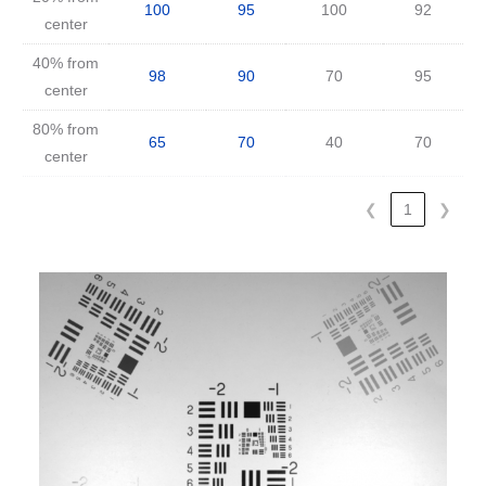
100
95
100
92
center
40% from
98
90
70
95
center
80% from
65
70
40
70
center
❮
1
❯