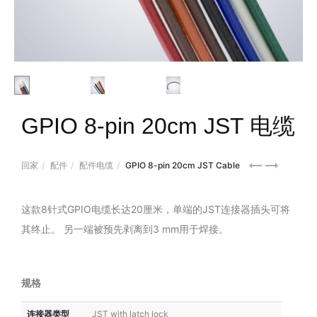
GPIO 8-pin 20cm JST 电缆
Ethernet
Ethernet
回家
配件
配件电缆
GPIO 8-pin 20cm JST Cable
Cat6a
Cat6a
STP
STP
这款8针式GPIO电缆长达20厘米，单端的JST连接器插头可将
Patch
Patch
其终止。 另一端被预先剥离到3 mm用于焊接。
Cable
Cable
–
–
4.6m,
2.1m,
规格
Black,
Black,
Snagless
Snagless
连接器类型
JST with latch lock