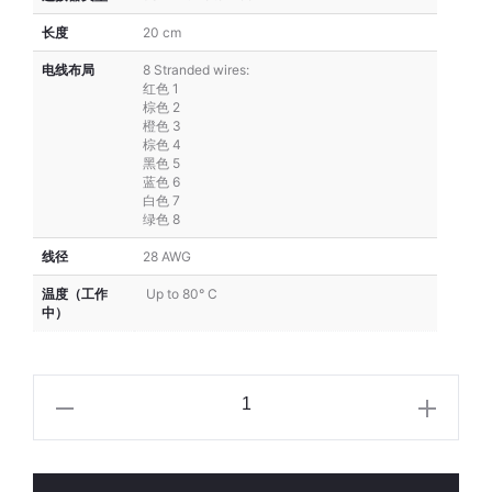
长度
20 cm
电线布局
8 Stranded wires:
红色 1
棕色 2
橙色 3
棕色 4
黑色 5
蓝色 6
白色 7
绿色 8
线径
28 AWG
温度（工作
Up to 80° C
中）
GPIO
8-
pin
20cm