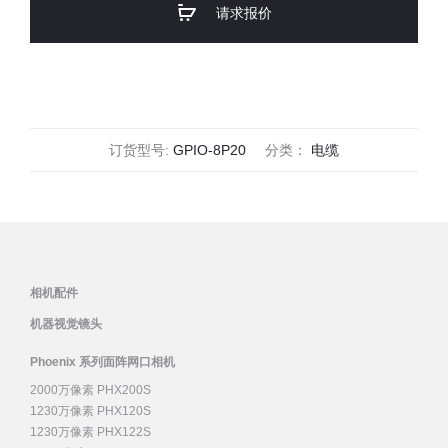
请求报价
JST
电
缆
数
量
订货型号:
GPIO-8P20
分类：
电缆
相机配件
机器视觉镜头
Phoenix 系列面阵网口相机
2000万像素 PHX200S
1230万像素 PHX120S
1230万像素 PHX122S