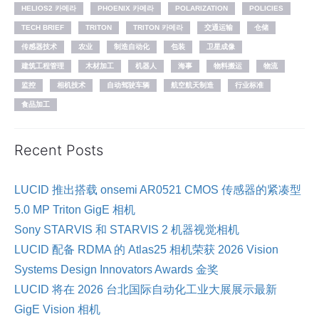
HELIOS2 카메라
PHOENIX 카메라
POLARIZATION
POLICIES
TECH BRIEF
TRITON
TRITON 카메라
交通运输
仓储
传感器技术
农业
制造自动化
包装
卫星成像
建筑工程管理
木材加工
机器人
海事
物料搬运
物流
监控
相机技术
自动驾驶车辆
航空航天制造
行业标准
食品加工
Recent Posts
LUCID 推出搭载 onsemi AR0521 CMOS 传感器的紧凑型
5.0 MP Triton GigE 相机
Sony STARVIS 和 STARVIS 2 机器视觉相机
LUCID 配备 RDMA 的 Atlas25 相机荣获 2026 Vision
Systems Design Innovators Awards 金奖
LUCID 将在 2026 台北国际自动化工业大展展示最新
GigE Vision 相机