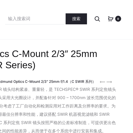
Search
Search
0
for:
cs C-Mount 2/3″ 25mm
R Series)
Edmund
Edmund
Edmund Optics C-Mount 2/3″ 25mm f/1.4（C SWIR 系列）
Optics
Optics
WIR 镜头结构紧凑、重量轻，是 TECHSPEC® SWIR 系列定焦镜头
C-
C-
用大光圈设计，并配备针对 900 – 1700nm 波长范围优化的
Mount
Mount
充分考虑了工厂自动化和检测应用对工作距离及分辨率的要求。为
2/3″
2/3″
佳分辨率和性能，建议搭配 SWIR 机器视觉滤镜和 SWIR
12mm
35mm
C® C 系列定焦 SWIR 镜头按照严格的公差标准制造，可提供更出色
f/1.8
f/1.65
之间的性能差异，从而便于在多个系统中进行安装和集成。
(C
(C