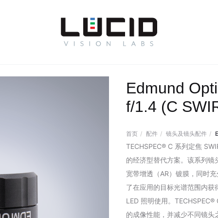
Edmund Opti
f/1.4 (C SWI
首页
配件
镜头及镜头配件
TECHSPEC® C 系列定焦 S
的经济型替代方案。该系列镜头采
宽带增透（AR）镀膜，同时
了在应用的目标光谱范围内获得最
LED 照明使用。TECHSPE
的成像性能，并减少不同镜头