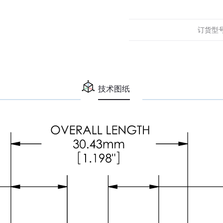
C-
Mount
2/3"
订货型
25mm
f/1.4
(C
SWIR
技术图纸
Series)
数
量