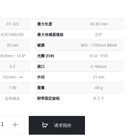
SWIR
SWIR
Series)
Series)
23-222
最大长度
30.50 mm
EOCSW0250
最大传感器规格
2/3″
25 mm
镀膜
900 – 1700nm BBAR
19.8mm – 14.9°
光圈 (f/#)
f/1.4 – f/16
0.2
接口
C-Mount
100mm – ∞
外径
31 mm
7 (6)
重量
49 g
定焦镜头
附带固定旋钮
共 2 个
d
请求报价