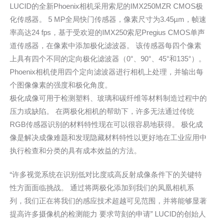
LUCID的全新Phoenix相机采用索尼的IMX250MZR CMOS极
化传感器。 5 MP全局快门传感器，像素尺寸为3.45µm，帧速
率高达24 fps，基于受欢迎的IMX250索尼Pregius CMOS单声
道传感器，在像素中添加极化滤波器。 该传感器每四个像素
上具有四个不同的定向极化滤波器（0°、90°、45°和135°）。
Phoenix相机使用四个定向滤波器进行相机上处理，并输出每
个图像像素的强度和极化角度。
极化成像可用于检测塑料、玻璃和碳纤维等材料制造过程中的
压力或缺陷。 在两极化相机的帮助下，许多无法通过传统
RGB传感器识别的材料特性现在可以很容易地获得。 极化成
像是解决成像难题和发现隐藏材料特性以更好地在工业应用中
执行检查和分类的具有成本效益的方法。
“许多视觉系统在识别低对比度或高反射成像条件下的关键特
性方面面临挑战。 通过将两极化添加到我们的凤凰相机系
列，我们正在将我们的感应技术超越可见范围，并将能够显著
提高许多摄像机的检测能力 要求苛刻的申请” LUCID的创始人